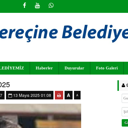
LEDİYEMİZ
Haberler
Duyurular
Foto Galeri
025
Ü
A
7
13 Mayıs 2025 01:08
A
Gi