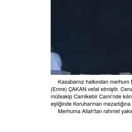
Kasabamız halkından merhum Na
(Emre) ÇAKAN vefat etmiştir. Cena
müteakip Camikebir Cami’nde kılın
eşliğinde Koruharman mezarlığına d
Merhuma Allah'tan rahmet yakınları