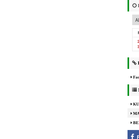
L
Fac
KU
MA
BE
F