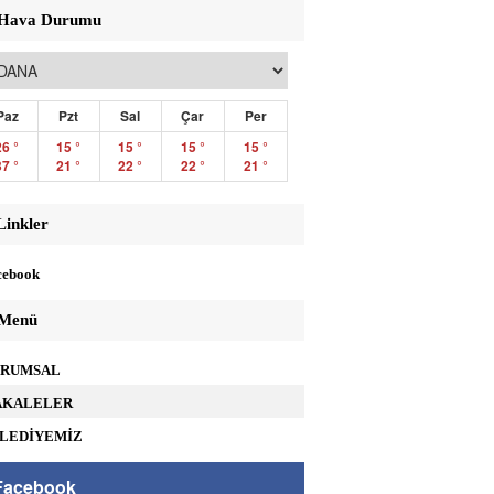
Hava Durumu
Paz
Pzt
Sal
Çar
Per
26 °
15 °
15 °
15 °
15 °
37 °
21 °
22 °
22 °
21 °
inkler
ebook
Menü
RUMSAL
KALELER
LEDİYEMİZ
acebook