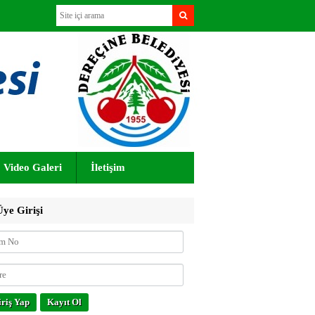
Video Galeri
İletişim
ye Girişi
riş Yap
Kayıt Ol