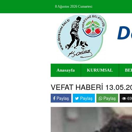
8 Ağustos 2026 Cumartesi
Anasayfa
KURUMSAL
BE
VEFAT HABERİ 13.05.2
Paylaş
Paylaş
Paylaş
69