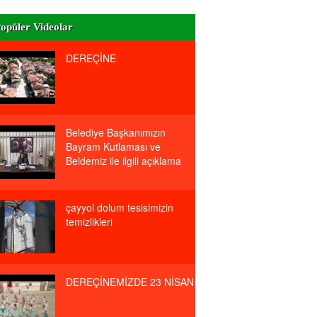
opüler Videolar
DEREÇİNE
Belediye Başkanımızın
Bayram Kutlaması ve
Beldemiz ile ilgili açıklama
çayyol dolum tesisimizin
temizlikleri
DEREÇİNEMİZDE 23 NİSAN