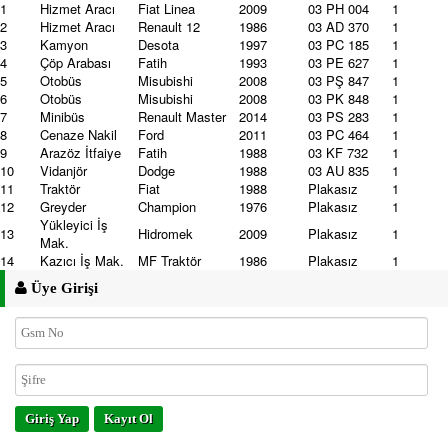
1
Hizmet Aracı
Fiat Linea
2009
03 PH 004
1
2
Hizmet Aracı
Renault 12
1986
03 AD 370
1
3
Kamyon
Desota
1997
03 PC 185
1
4
Çöp Arabası
Fatih
1993
03 PE 627
1
5
Otobüs
Misubishi
2008
03 PŞ 847
1
6
Otobüs
Misubishi
2008
03 PK 848
1
7
Minibüs
Renault Master
2014
03 PS 283
1
8
Cenaze Nakil
Ford
2011
03 PC 464
1
9
Arazöz İtfaiye
Fatih
1988
03 KF 732
1
10
Vidanjör
Dodge
1988
03 AU 835
1
11
Traktör
Fiat
1988
Plakasız
1
12
Greyder
Champion
1976
Plakasız
1
Yükleyici İş
13
Hidromek
2009
Plakasız
1
Mak.
14
Kazıcı İş Mak.
MF Traktör
1986
Plakasız
1
Üye Girişi
Giriş Yap
Kayıt Ol