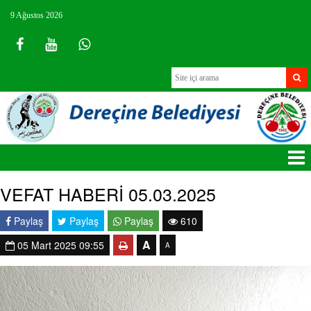
9 Ağustos 2026
VEFAT HABERİ 05.03.2025
Paylaş
Paylaş
Paylaş
610
A
05 Mart 2025 09:55
A