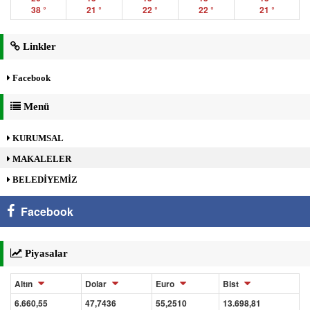
38 °
21 °
22 °
22 °
21 °
Linkler
Facebook
Menü
KURUMSAL
MAKALELER
BELEDİYEMİZ
Facebook
Piyasalar
Altın
Dolar
Euro
Bist
6.660,55
47,7436
55,2510
13.698,81