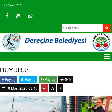
9 Ağustos 2026
DUYURU:
Paylaş
Paylaş
Paylaş
542
A
18 Mart 2025 03:45
A