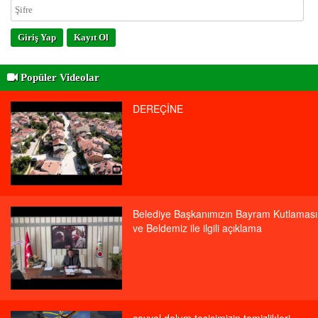
Giriş Yap
Kayıt Ol
Popüler Videolar
DEREÇİNE
Belediye Başkanımızın Bayram Kutlaması
ve Beldemiz ile ilgili açıklama